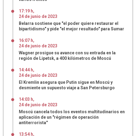
17:19 h
,
24
de
junio
de
2023
Belarra sostiene que "el poder quiere restaurar el
bipartidismo" y pide "el mejor resultado" para Sumar
16:07 h
,
24
de
junio
de
2023
Wagner prosigue su avance con su entrada en la
región de Lipetsk, a 400 kilómetros de Moscú
14:44 h
,
24
de
junio
de
2023
El Kremlin asegura que Putin sigue en Moscú y
desmiente un supuesto viaje a San Petersburgo
14:03 h
,
24
de
junio
de
2023
Moscú cancela todos los eventos multitudinarios en
aplicación de un "régimen de operación
antiterrorista"
13:54 h
,