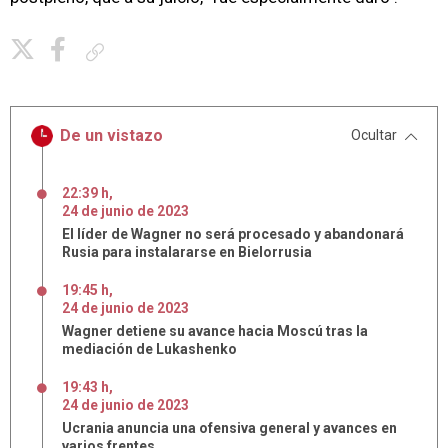
Copiar enlace
De un vistazo
Ocultar
22:39 h
,
24
de
junio
de
2023
El líder de Wagner no será procesado y abandonará
Rusia para instalararse en Bielorrusia
19:45 h
,
24
de
junio
de
2023
Wagner detiene su avance hacia Moscú tras la
mediación de Lukashenko
19:43 h
,
24
de
junio
de
2023
Ucrania anuncia una ofensiva general y avances en
varios frentes