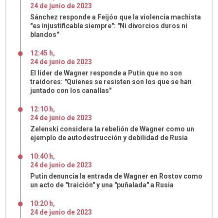
24
de
junio
de
2023
Sánchez responde a Feijóo que la violencia machista
"es injustificable siempre": "Ni divorcios duros ni
blandos"
12:45 h
,
24
de
junio
de
2023
El líder de Wagner responde a Putin que no son
traidores: "Quienes se resisten son los que se han
juntado con los canallas"
12:10 h
,
24
de
junio
de
2023
Zelenski considera la rebelión de Wagner como un
ejemplo de autodestrucción y debilidad de Rusia
10:40 h
,
24
de
junio
de
2023
Putin denuncia la entrada de Wagner en Rostov como
un acto de "traición" y una "puñalada" a Rusia
10:20 h
,
24
de
junio
de
2023