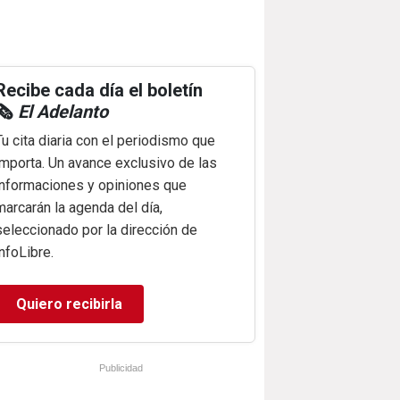
Recibe cada día el boletín
🗞️
El Adelanto
Tu cita diaria con el periodismo que
importa. Un avance exclusivo de las
informaciones y opiniones que
marcarán la agenda del día,
seleccionado por la dirección de
infoLibre.
Quiero recibirla
Publicidad