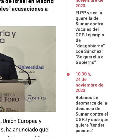
a de Israel en Madrid
noviembre
de
2023
bles" acusaciones a
El PP ve en la
querella de
Sumar contra
vocales del
CGPJ ejemplo
de
"desgobierno"
con Sánchez:
"Se querella el
Gobierno"
10:30 h
,
24
de
noviembre
de
2023
Bolaños se
desmarca de la
denuncia de
Sumar contra el
CGPJ y dice que
s, Unión Europea y
quiere "tender
s, ha anunciado que
puentes"