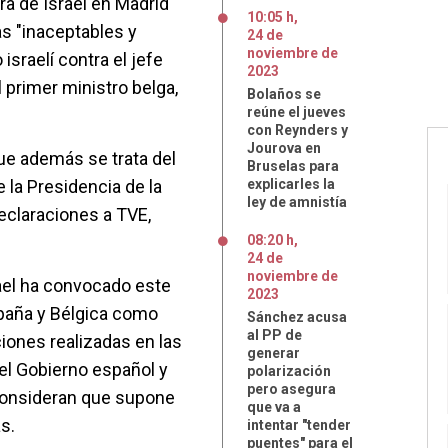
a de Israel en Madrid
10:05 h
,
as "inaceptables y
24
de
noviembre
de
israelí contra el jefe
2023
l primer ministro belga,
Bolaños se
reúne el jueves
con Reynders y
Jourova en
e además se trata del
Bruselas para
 la Presidencia de la
explicarles la
ley de amnistía
eclaraciones a TVE,
08:20 h
,
24
de
noviembre
de
rael ha convocado este
2023
paña y Bélgica como
Sánchez acusa
al PP de
ciones realizadas en las
generar
del Gobierno español y
polarización
pero asegura
 consideran que supone
que va a
s.
intentar "tender
puentes" para el