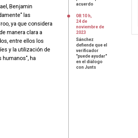
acuerdo
rael, Benjamin
damente" las
08:10 h
,
24
de
roo, ya que considera
noviembre
de
 de manera clara a
2023
Sánchez
s, entre ellos los
defiende que el
es y la utilización de
verificador
"puede ayudar"
s humanos", ha
en el diálogo
con Junts