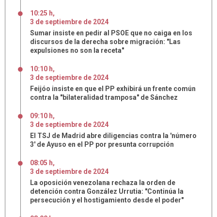
10:25 h
,
3
de
septiembre
de
2024
Sumar insiste en pedir al PSOE que no caiga en los
discursos de la derecha sobre migración: "Las
expulsiones no son la receta"
10:10 h
,
3
de
septiembre
de
2024
Feijóo insiste en que el PP exhibirá un frente común
contra la "bilateralidad tramposa" de Sánchez
09:10 h
,
3
de
septiembre
de
2024
El TSJ de Madrid abre diligencias contra la 'número
3' de Ayuso en el PP por presunta corrupción
08:05 h
,
3
de
septiembre
de
2024
La oposición venezolana rechaza la orden de
detención contra González Urrutia: "Continúa la
persecución y el hostigamiento desde el poder"