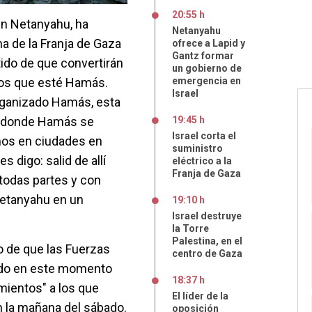
20:55 h
min Netanyahu, ha
Netanyahu
a de la Franja de Gaza
ofrece a Lapid y
Gantz formar
rtido de que convertirán
un gobierno de
 los que esté Hamás.
emergencia en
Israel
rganizado Hamás, esta
es donde Hamás se
19:45 h
Israel corta el
mos en ciudades en
suministro
s digo: salid de allí
eléctrico a la
Franja de Gaza
todas partes y con
Netanyahu en un
19:10 h
Israel destruye
la Torre
Palestina, en el
o de que las Fuerzas
centro de Gaza
ando en este momento
18:37 h
mientos" a los que
El líder de la
n la mañana del sábado.
oposición