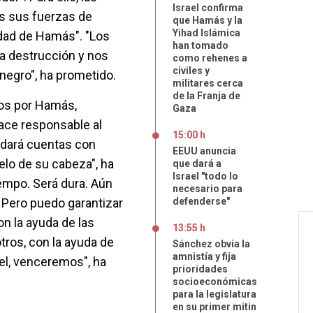
Israel confirma
as sus fuerzas de
que Hamás y la
Yihad Islámica
idad de Hamás". "Los
han tomado
la destrucción y nos
como rehenes a
civiles y
negro", ha prometido.
militares cerca
de la Franja de
dos por Hamás,
Gaza
ace responsable al
15:00 h
aldará cuentas con
EEUU anuncia
elo de su cabeza", ha
que dará a
Israel "todo lo
iempo. Será dura. Aún
necesario para
. Pero puedo garantizar
defenderse"
on la ayuda de las
13:55 h
ros, con la ayuda de
Sánchez obvia la
amnistía y fija
ael, venceremos", ha
prioridades
socioeconómicas
para la legislatura
en su primer mitin