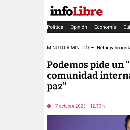
Política
Opinión
Economía
Cu
MINUTO A MINUTO
—
Netanyahu insta
Podemos pide un "al
comunidad interna
paz"
7 octubre 2023 - 12:30 h