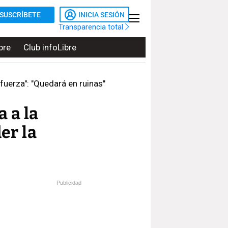
SUSCRÍBETE
INICIA SESIÓN
Transparencia total
bre
Club infoLibre
fuerza": "Quedará en ruinas"
a a la
er la
Publicidad