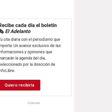
Recibe cada día el boletín
🗞️
El Adelanto
Tu cita diaria con el periodismo que
importa. Un avance exclusivo de las
informaciones y opiniones que
marcarán la agenda del día,
seleccionado por la dirección de
infoLibre.
Quiero recibirla
Publicidad