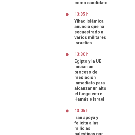
como candidato
13:35 h
Yihad Islámica
anuncia que ha
secuestrado a
varios militares
israelíes
13:30 h
Egipto y la UE
inician un
proceso de
mediación
inmediato para
alcanzar un alto
el fuego entre
Hamás e Israel
13:05 h
Irán apoya y
felicita a las
milicias
palestinas por