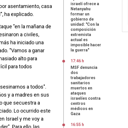
israelí ofrece a
por asentamiento, casa
Netanyahu
", ha explicado.
formar un
gobierno de
unidad: "Con la
taque "en la mañana de
composición
esinaron a civiles,
extremista
actual es
más ha iniciado una
imposible hacer
tado. "Vamos a ganar
la guerra"
masiado alto para
17:46 h
ícil para todos
MSF denuncia
dos
trabajadores
sanitarios
sesinarnos a todos".
muertos en
ataques
ños y a madres en sus
israelíes contra
o que secuestra a
centros
médicos en
ciado. Lo ocurrido este
Gaza
en Israel y me voy a
16:55 h
er". Para ello, las