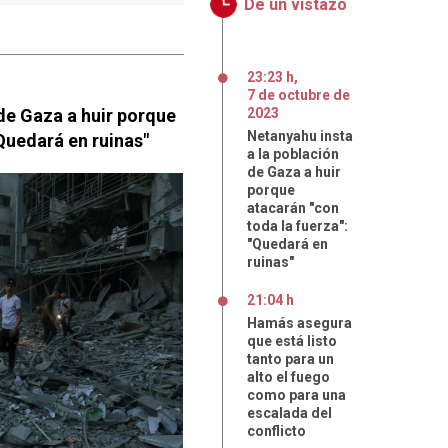
De un vistazo
23:23 h
,
7
de
octubre
de
de Gaza a huir porque
2023
Netanyahu insta
"Quedará en ruinas"
a la población
de Gaza a huir
porque
atacarán "con
toda la fuerza":
"Quedará en
ruinas"
21:04 h
Hamás asegura
que está listo
tanto para un
alto el fuego
como para una
escalada del
conflicto