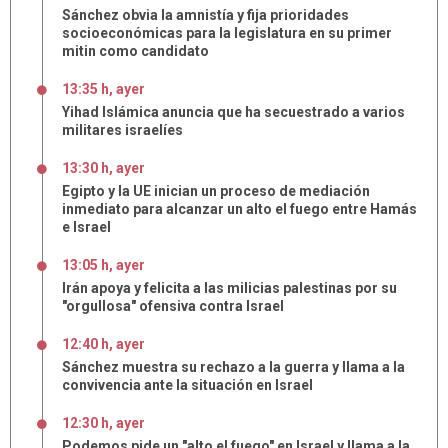
Sánchez obvia la amnistía y fija prioridades
socioeconómicas para la legislatura en su primer
mitin como candidato
13:35 h, ayer
Yihad Islámica anuncia que ha secuestrado a varios
militares israelíes
13:30 h, ayer
Egipto y la UE inician un proceso de mediación
inmediato para alcanzar un alto el fuego entre Hamás
e Israel
13:05 h, ayer
Irán apoya y felicita a las milicias palestinas por su
"orgullosa" ofensiva contra Israel
12:40 h, ayer
Sánchez muestra su rechazo a la guerra y llama a la
convivencia ante la situación en Israel
12:30 h, ayer
Podemos pide un "alto el fuego" en Israel y llama a la