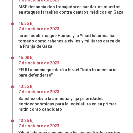
7
de
octubre
de
2023
MSF denuncia dos trabajadores sanitarios muertos
en ataques israelíes contra centros médicos en Gaza
16:55 h
,
7
de
octubre
de
2023
Israel confirma que Hamás y la Yihad Islámica han
tomado como rehenes a civiles y militares cerca de
la Franja de Gaza
15:00 h
,
7
de
octubre
de
2023
EEUU anuncia que dará a Israel "todo lo necesario
para defenderse"
13:55 h
,
7
de
octubre
de
2023
Sánchez obvia la amnistía y fija prioridades
socioeconómicas para la legislatura en su primer
mitin como candidato
13:35 h
,
7
de
octubre
de
2023
Yihad Islámica anuncia que ha secuestrado a varios