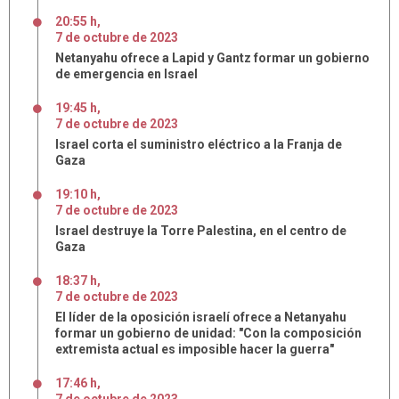
20:55 h
,
7
de
octubre
de
2023
Netanyahu ofrece a Lapid y Gantz formar un gobierno
de emergencia en Israel
19:45 h
,
7
de
octubre
de
2023
Israel corta el suministro eléctrico a la Franja de
Gaza
19:10 h
,
7
de
octubre
de
2023
Israel destruye la Torre Palestina, en el centro de
Gaza
18:37 h
,
7
de
octubre
de
2023
El líder de la oposición israelí ofrece a Netanyahu
formar un gobierno de unidad: "Con la composición
extremista actual es imposible hacer la guerra"
17:46 h
,