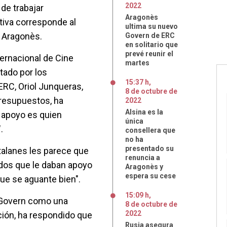
2022
de trabajar
Aragonès
tiva corresponde al
ultima su nuevo
e Aragonès.
Govern de ERC
en solitario que
prevé reunir el
nternacional de Cine
martes
tado por los
15:37 h
,
ERC, Oriol Junqueras,
8
de
octubre
de
Presupuestos, ha
2022
Alsina es la
 apoyo es quien
única
.
consellera que
no ha
presentado su
atalanes les parece que
renuncia a
ados que le daban apoyo
Aragonès y
espera su cese
que se aguante bien".
15:09 h
,
e Govern como una
8
de
octubre
de
2022
cción, ha respondido que
Rusia asegura