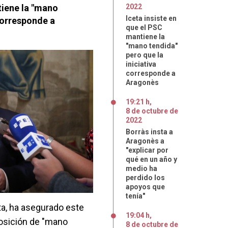
tiene la "mano
2022
Iceta insiste en
 corresponde a
que el PSC
mantiene la
"mano tendida"
pero que la
iniciativa
corresponde a
Aragonès
19:21 h
,
8
de
octubre
de
2022
Borràs insta a
Aragonès a
"explicar por
qué en un año y
medio ha
perdido los
apoyos que
tenía"
eta, ha asegurado este
19:04 h
,
osición de "mano
8
de
octubre
de