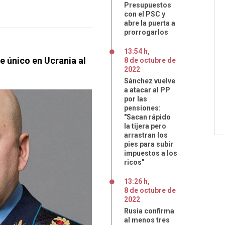
Presupuestos
con el PSC y
abre la puerta a
prorrogarlos
13:54 h
,
único en Ucrania al
8
de
octubre
de
2022
Sánchez vuelve
a atacar al PP
por las
pensiones:
"Sacan rápido
la tijera pero
arrastran los
pies para subir
impuestos a los
ricos"
13:26 h
,
8
de
octubre
de
2022
Rusia confirma
al menos tres