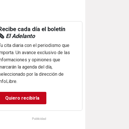
Recibe cada día el boletín
🗞️
El Adelanto
Tu cita diaria con el periodismo que
importa. Un avance exclusivo de las
informaciones y opiniones que
marcarán la agenda del día,
seleccionado por la dirección de
infoLibre.
Quiero recibirla
Publicidad