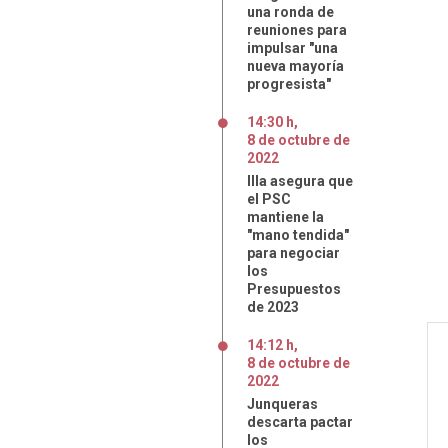
una ronda de
reuniones para
impulsar "una
nueva mayoría
progresista"
14:30 h
,
8
de
octubre
de
2022
Illa asegura que
el PSC
mantiene la
"mano tendida"
para negociar
los
Presupuestos
de 2023
14:12 h
,
8
de
octubre
de
2022
Junqueras
descarta pactar
los