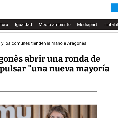
ltura
Igualdad
Medio ambiente
Mediapart
TintaLi
C y los comunes tienden la mano a Aragonès
agonès abrir una ronda de
pulsar "una nueva mayoría