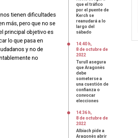
que el tráfico
por el puente de
nos tienen dificultades
Kerch se
reanudará a lo
nen más, pero que no se
largo del
l principal objetivo es
sábado
icar lo que pasa en
14:40 h
,
ciudadanos y no de
8
de
octubre
de
2022
entablemente no
Turull asegura
que Aragonès
debe
someterse a
una cuestión de
confianza o
convocar
elecciones
14:36 h
,
8
de
octubre
de
2022
Albiach pide a
Aragonès abrir