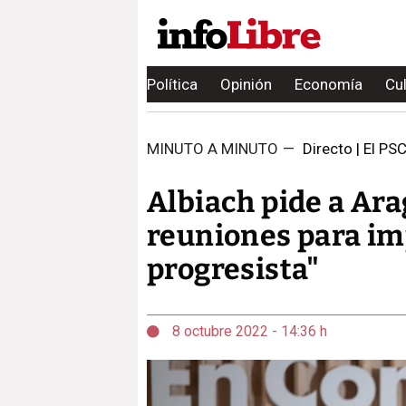
Política
Opinión
Economía
Cu
MINUTO A MINUTO
—
Directo | El PS
Albiach pide a Ar
reuniones para im
progresista"
8 octubre 2022 - 14:36 h