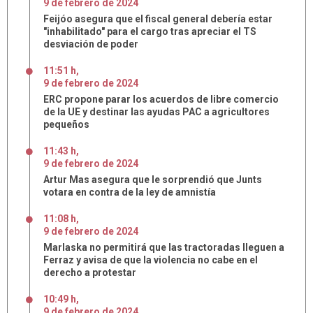
9
de
febrero
de
2024
Feijóo asegura que el fiscal general debería estar
"inhabilitado" para el cargo tras apreciar el TS
desviación de poder
11:51 h
,
9
de
febrero
de
2024
ERC propone parar los acuerdos de libre comercio
de la UE y destinar las ayudas PAC a agricultores
pequeños
11:43 h
,
9
de
febrero
de
2024
Artur Mas asegura que le sorprendió que Junts
votara en contra de la ley de amnistía
11:08 h
,
9
de
febrero
de
2024
Marlaska no permitirá que las tractoradas lleguen a
Ferraz y avisa de que la violencia no cabe en el
derecho a protestar
10:49 h
,
9
de
febrero
de
2024