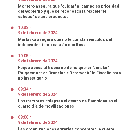
Montero asegura que "cuidar" al campo es prioridad
del Gobierno y que se reconozca la "excelente
calidad" de sus productos
10:38 h
,
9
de
febrero
de
2024
Marlaska asegura que no le constan vínculos del
independentismo catalán con Rusia
10:05 h
,
9
de
febrero
de
2024
Feijóo acusa al Gobierno de no querer "señalar"
Puigdemont en Bruselas e "intervenir" la Fiscalía para
no investigarlo
09:34 h
,
9
de
febrero
de
2024
Los tractores colapsan el centro de Pamplona en el
cuarto día de movilizaciones
08:00 h
,
9
de
febrero
de
2024
Las organizaciones agrarias concentran la cuarta