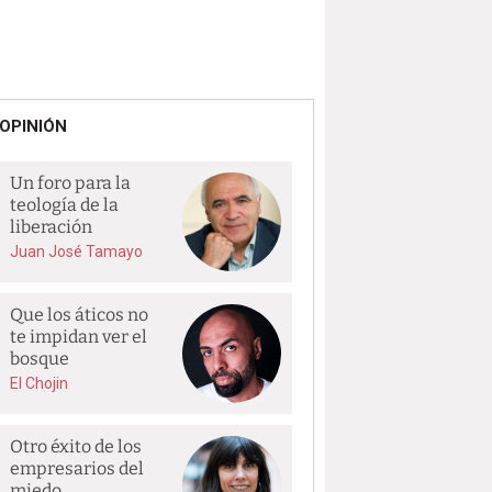
OPINIÓN
Un foro para la
teología de la
liberación
Juan José Tamayo
Que los áticos no
te impidan ver el
bosque
El Chojin
Otro éxito de los
empresarios del
miedo