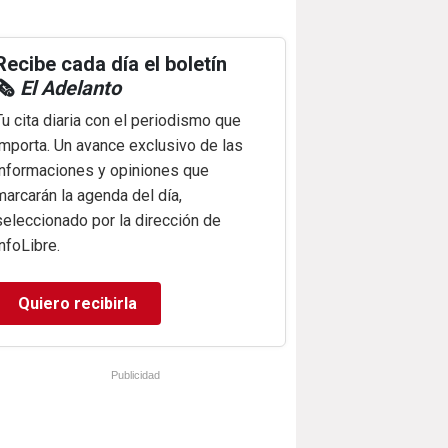
Recibe cada día el boletín
🗞️
El Adelanto
Tu cita diaria con el periodismo que
importa. Un avance exclusivo de las
informaciones y opiniones que
marcarán la agenda del día,
seleccionado por la dirección de
infoLibre.
Quiero recibirla
Publicidad