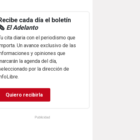
Recibe cada día el boletín
🗞️
El Adelanto
Tu cita diaria con el periodismo que
importa. Un avance exclusivo de las
informaciones y opiniones que
marcarán la agenda del día,
seleccionado por la dirección de
infoLibre.
Quiero recibirla
Publicidad