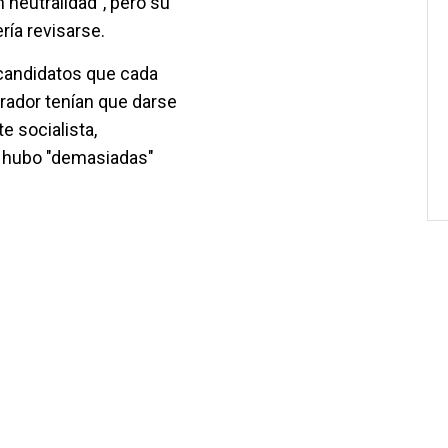
 neutralidad", pero su
ría revisarse.
 candidatos que cada
rador tenían que darse
te socialista,
a' hubo "demasiadas"