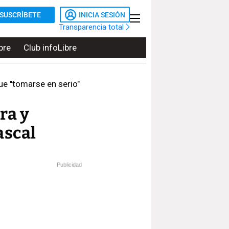
SUSCRÍBETE
INICIA SESIÓN
Transparencia total
bre
Club infoLibre
que "tomarse en serio"
ra y
ascal
Publicidad