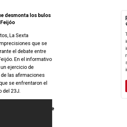
que desmonta los bulos
 Feijóo
tos, La Sexta
imprecisiones que se
rante el debate entre
ijóo. En el informativo
 un ejercicio de
 de las afirmaciones
que se enfrentaron el
o del 23J.
s del cara a cara entre
 Feijóo