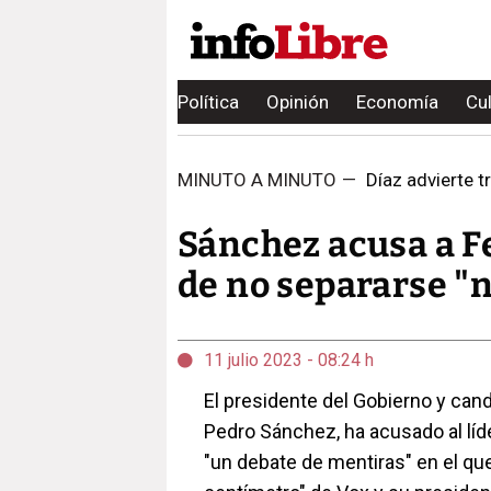
Política
Opinión
Economía
Cu
MINUTO A MINUTO
—
Díaz advierte tr
Sánchez acusa a Fe
de no separarse "n
11 julio 2023 - 08:24 h
El presidente del Gobierno y can
Pedro Sánchez, ha acusado al líde
"un debate de mentiras" en el qu