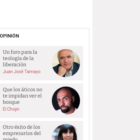
OPINIÓN
Un foro para la
teología de la
liberación
Juan José Tamayo
Que los áticos no
te impidan ver el
bosque
El Chojin
Otro éxito de los
empresarios del
miedo