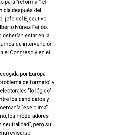
 para "reformar" el
un día después del
l jefe del Ejecutivo,
Alberto Núñez Feijóo,
deberían estar en la
turnos de intervención
n el Congreso y en el
recogida por Europa
"problema de formato" y
lectorales "lo lógico"
entre los candidatos y
cercanía "ese clima".
rno, los moderadores
 neutralidad", pero su
ría revisarse.