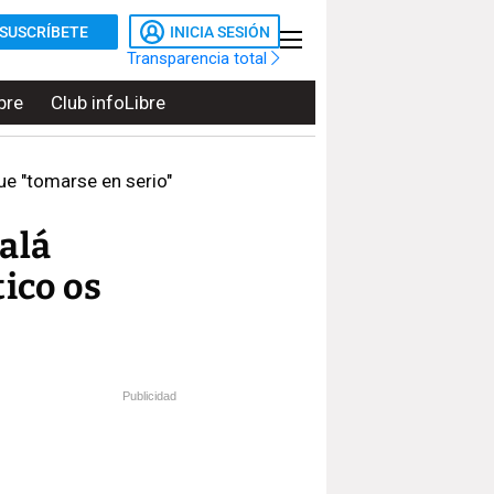
SUSCRÍBETE
INICIA SESIÓN
Transparencia total
bre
Club infoLibre
que "tomarse en serio"
alá
tico os
Publicidad