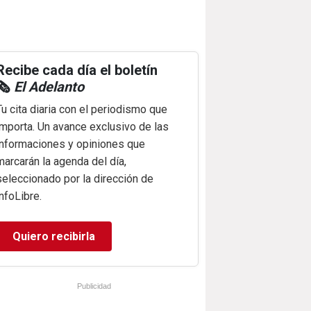
Recibe cada día el boletín
🗞️
El Adelanto
Tu cita diaria con el periodismo que
importa. Un avance exclusivo de las
informaciones y opiniones que
marcarán la agenda del día,
seleccionado por la dirección de
infoLibre.
Quiero recibirla
Publicidad