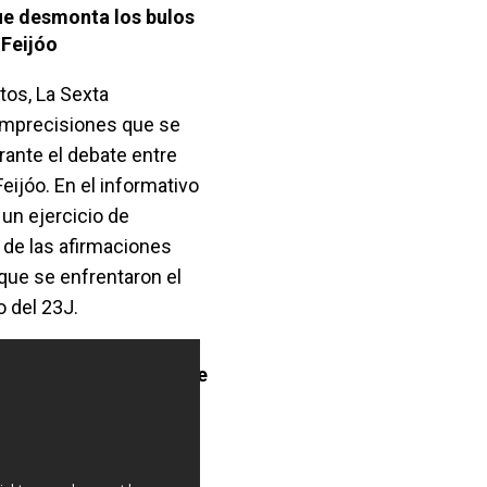
que desmonta los bulos
 Feijóo
tos, La Sexta
imprecisiones que se
rante el debate entre
ijóo. En el informativo
 un ejercicio de
 de las afirmaciones
que se enfrentaron el
o del 23J.
s del cara a cara entre
 Feijóo