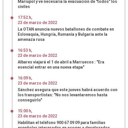
Mariupol y ve necesaria la evacuación de "todos" los
civiles
17:52 h
,
23
de
marzo
de
2022
La OTAN anuncia nuevos batallones de combate en
Eslovaquia, Hungría, Rumanía y Bulgaria ante la
amenaza rusa
16:53 h
,
23
de
marzo
de
2022
Albares viajará el 1 de abril a Marruecos : "Era
esencial entrar en una nueva etapa"
16:09 h
,
23
de
marzo
de
2022
Sánchez asegura que este jueves habrá acuerdo con
los transportistas: "No nos levantaremos hasta
conseguirlo"
15:00 h
,
23
de
marzo
de
2022
Habilitan el teléfono 900 67 09 09 para familias
españolas interesadas en acoger a desplazados