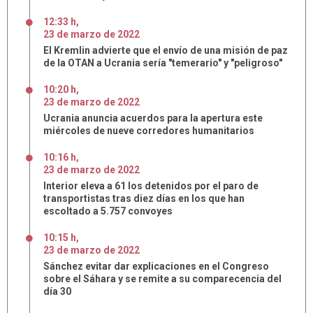
12:33 h
,
23
de
marzo
de
2022
El Kremlin advierte que el envío de una misión de paz
de la OTAN a Ucrania sería "temerario" y "peligroso"
10:20 h
,
23
de
marzo
de
2022
Ucrania anuncia acuerdos para la apertura este
miércoles de nueve corredores humanitarios
10:16 h
,
23
de
marzo
de
2022
Interior eleva a 61 los detenidos por el paro de
transportistas tras diez días en los que han
escoltado a 5.757 convoyes
10:15 h
,
23
de
marzo
de
2022
Sánchez evitar dar explicaciones en el Congreso
sobre el Sáhara y se remite a su comparecencia del
día 30