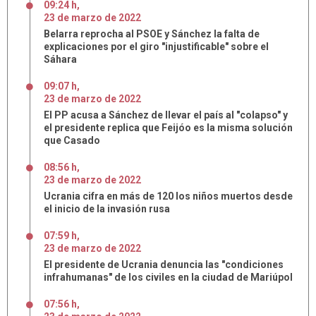
09:24 h
,
23
de
marzo
de
2022
Belarra reprocha al PSOE y Sánchez la falta de
explicaciones por el giro "injustificable" sobre el
Sáhara
09:07 h
,
23
de
marzo
de
2022
El PP acusa a Sánchez de llevar el país al "colapso" y
el presidente replica que Feijóo es la misma solución
que Casado
08:56 h
,
23
de
marzo
de
2022
Ucrania cifra en más de 120 los niños muertos desde
el inicio de la invasión rusa
07:59 h
,
23
de
marzo
de
2022
El presidente de Ucrania denuncia las "condiciones
infrahumanas" de los civiles en la ciudad de Mariúpol
07:56 h
,