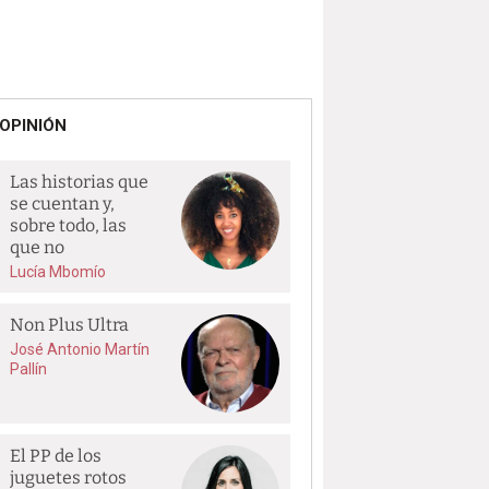
OPINIÓN
Las historias que
se cuentan y,
sobre todo, las
que no
Lucía Mbomío
Non Plus Ultra
José Antonio Martín
Pallín
El PP de los
juguetes rotos