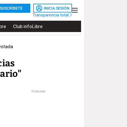
SUSCRÍBETE
INICIA SESIÓN
Transparencia total
bre
Club infoLibre
 votada
cias
ario"
Publicidad