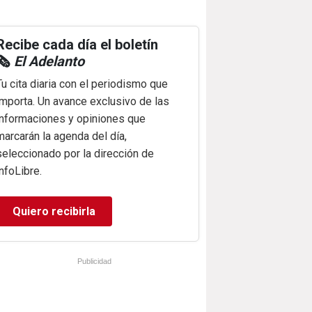
Recibe cada día el boletín
🗞️
El Adelanto
Tu cita diaria con el periodismo que
importa. Un avance exclusivo de las
informaciones y opiniones que
marcarán la agenda del día,
seleccionado por la dirección de
infoLibre.
Quiero recibirla
Publicidad