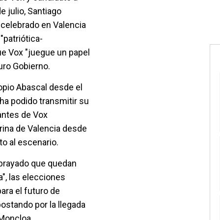
e julio, Santiago
 celebrado en Valencia
"patriótica-
ue Vox "juegue un papel
turo Gobierno.
ropio Abascal desde el
 ha podido transmitir su
antes de Vox
rina de Valencia desde
to al escenario.
subrayado que quedan
a", las elecciones
ara el futuro de
postando por la llegada
 Moncloa.