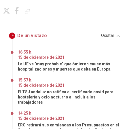
Copiar enlace
De un vistazo
Ocultar
16:55 h
,
15
de
diciembre
de
2021
La UE ve "muy probable" que ómicron cause más
hospitalizaciones y muertes que delta en Europa
15:57 h
,
15
de
diciembre
de
2021
El TSJ andaluz no ratifica el certificado covid para
hostelería y ocio nocturno al incluir a los
trabajadores
14:25 h
,
15
de
diciembre
de
2021
ERC retirará sus enmiendas a los Presupuestos en el