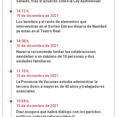
Senado, tras el acuerdo sobre la Ley Audiovisual
14:12 h
,
15
de
diciembre
de
2021
Los bombos y el resto de elementos que
intervendrán en el Sorteo Extraordinario de Navidad
ya están en el Teatro Real
14:08 h
,
15
de
diciembre
de
2021
Navarra recomienda limitar las celebraciones
navideñas a un máximo de 10 personas y dos
unidades familiares
11:10 h
,
15
de
diciembre
de
2021
La Ponencia de Vacunas estudia administrar la
tercera dosis a mayores de 40 años y trabajadores
esenciales
10:58 h
,
15
de
diciembre
de
2021
Díaz asegura que habrá diálogo con los partidos
políticos sobre la reforma laboral