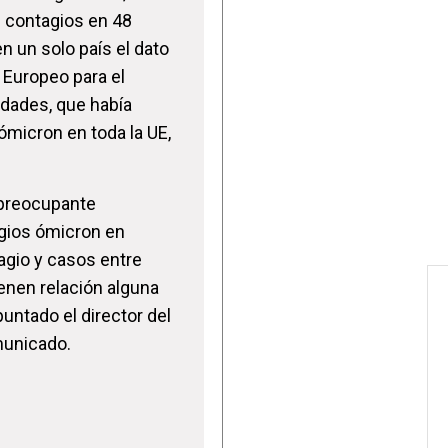
s contagios en 48
 un solo país el dato
 Europeo para el
dades, que había
ómicron en toda la UE,
 preocupante
gios ómicron en
gio y casos entre
ienen relación alguna
puntado el director del
municado.