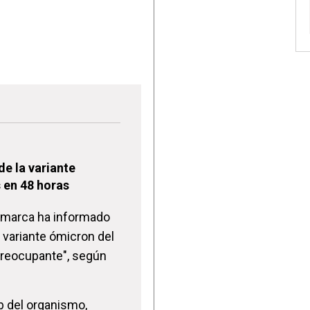
e la variante
s en 48 horas
namarca ha informado
 variante ómicron del
preocupante", según
b del organismo,