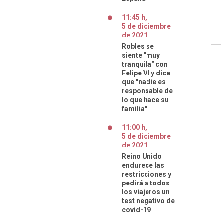
11:45 h
,
5
de
diciembre
de
2021
Robles se
siente "muy
tranquila" con
Felipe VI y dice
que "nadie es
responsable de
lo que hace su
familia"
11:00 h
,
5
de
diciembre
de
2021
Reino Unido
endurece las
restricciones y
pedirá a todos
los viajeros un
test negativo de
covid-19