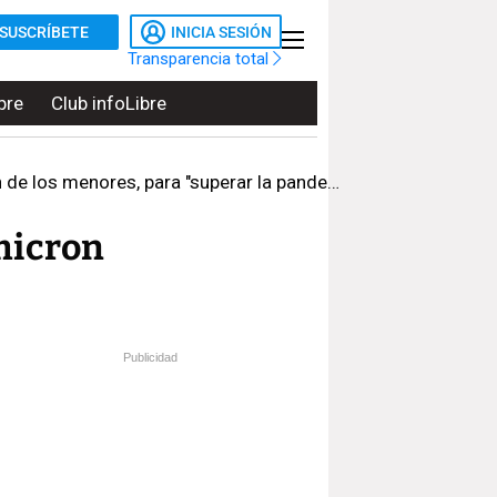
SUSCRÍBETE
INICIA SESIÓN
Transparencia total
bre
Club infoLibre
de los menores, para "superar la pandemia"
micron
Publicidad