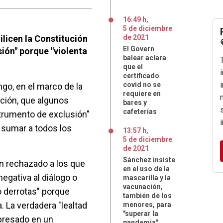
16:49 h
,
5
de
diciembre
licen la Constitución
de
2021
El Govern
ión" porque "violenta
balear aclara
que el
certificado
covid no se
go, en el marco de la
requiere en
ución, que algunos
bares y
cafeterías
strumento de exclusión"
 sumar a todos los
13:57 h
,
5
de
diciembre
de
2021
Sánchez insiste
an rechazado a los que
en el uso de la
negativa al diálogo o
mascarilla y la
vacunación,
 derrotas" porque
también de los
a. La verdadera "lealtad
menores, para
"superar la
xpresado en un
pandemia"