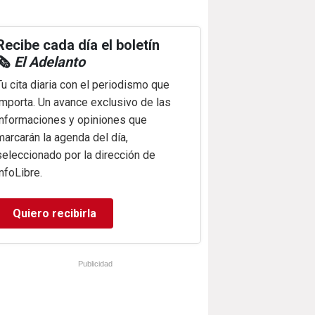
Recibe cada día el boletín
🗞️
El Adelanto
Tu cita diaria con el periodismo que
importa. Un avance exclusivo de las
informaciones y opiniones que
marcarán la agenda del día,
seleccionado por la dirección de
infoLibre.
Quiero recibirla
Publicidad