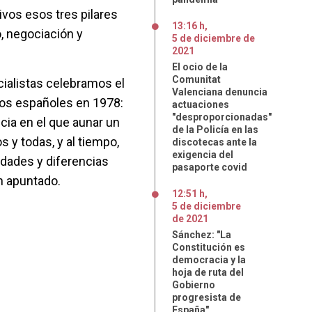
vos esos tres pilares
13:16 h
,
o, negociación y
5
de
diciembre
de
2021
El ocio de la
Comunitat
cialistas celebramos el
Valenciana denuncia
los españoles en 1978:
actuaciones
"desproporcionadas"
cia en el que aunar un
de la Policía en las
s y todas, y al tiempo,
discotecas ante la
exigencia del
idades y diferencias
pasaporte covid
n apuntado.
12:51 h
,
5
de
diciembre
de
2021
Sánchez: "La
Constitución es
democracia y la
hoja de ruta del
Gobierno
progresista de
España"