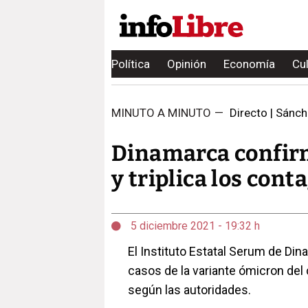
Política
Opinión
Economía
Cu
MINUTO A MINUTO
—
Directo | Sánche
Dinamarca confirm
y triplica los cont
5 diciembre 2021 - 19:32 h
El Instituto Estatal Serum de D
casos de la variante ómicron del
según las autoridades.