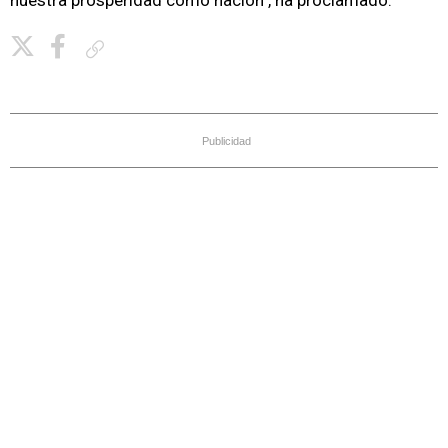
nuestra prosperidad como nación", ha proclamado.
Copiar enlace
Publicidad