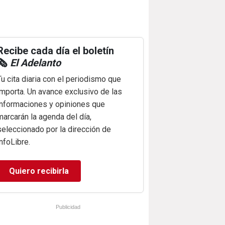
Recibe cada día el boletín
🗞️
El Adelanto
Tu cita diaria con el periodismo que
importa. Un avance exclusivo de las
informaciones y opiniones que
marcarán la agenda del día,
seleccionado por la dirección de
infoLibre.
Quiero recibirla
Publicidad