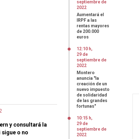
septiembre
de
2022
Aumentará el
IRPF a las
rentas mayores
de 200.000
euros
12:10 h
,
29
de
septiembre
de
2022
Montero
anuncia "la
creación de un
nuevo impuesto
de solidaridad
de las grandes
fortunas"
2
10:15 h
,
29
de
ern y consultará la
septiembre
de
 sigue o no
2022