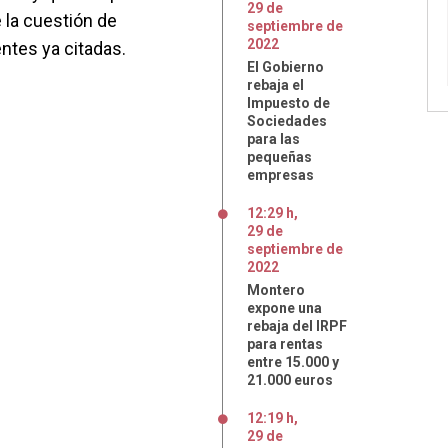
29
de
 la cuestión de
septiembre
de
2022
ntes ya citadas.
El Gobierno
rebaja el
Impuesto de
Sociedades
para las
pequeñas
empresas
12:29 h
,
29
de
septiembre
de
2022
Montero
expone una
rebaja del IRPF
para rentas
entre 15.000 y
21.000 euros
12:19 h
,
29
de