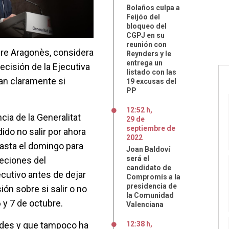
Bolaños culpa a
Feijóo del
bloqueo del
CGPJ en su
reunión con
Pere Aragonès, considera
Reynders y le
entrega un
ecisión de la Ejecutiva
listado con las
an claramente si
19 excusas del
PP
12:52 h
,
ia de la Generalitat
29
de
septiembre
de
do no salir por ahora
2022
asta el domingo para
Joan Baldoví
será el
eciones del
candidato de
cutivo antes de dejar
Compromís a la
presidencia de
ión sobre si salir o no
la Comunidad
 y 7 de octubre.
Valenciana
des y que tampoco ha
12:38 h
,