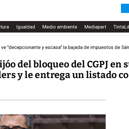
ltura
Igualdad
Medio ambiente
Mediapart
TintaLi
ve "decepcionante y escasa" la bajada de impuestos de Sánchez: "
ijóo del bloqueo del CGPJ en 
rs y le entrega un listado co