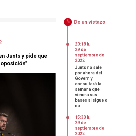
De un vistazo
2
20:18 h
,
29
de
n Junts y pide que
septiembre
de
2022
 oposición"
Junts no sale
por ahora del
Govern y
consultará la
semana que
viene a sus
bases si sigue o
no
15:30 h
,
29
de
septiembre
de
2022