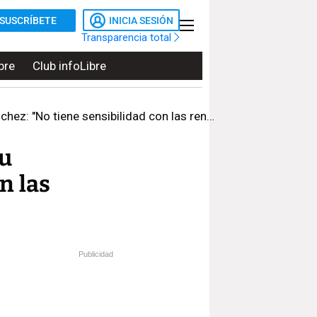
SUSCRÍBETE
INICIA SESIÓN
Transparencia total
bre
Club infoLibre
No tiene sensibilidad con las rentas bajas"
su
n las
Publicidad