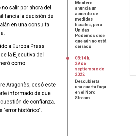
Montero
no salir por ahora del
anuncia un
acuerdo de
litancia la decisión de
medidas
talán en una consulta
fiscales, pero
Unidas
e.
Podemos dice
que aún no está
tido a Europa Press
cerrado
e la Ejecutiva del
08:14 h
,
igneró como
29
de
septiembre
de
2022
Descubierta
Pere Aragonès, cesó este
una cuarta fuga
erle informado de que
en el Nord
Stream
 cuestión de confianza,
 "error histórico".