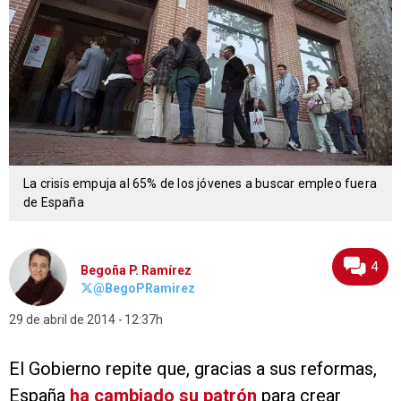
La crisis empuja al 65% de los jóvenes a buscar empleo fuera
de España
4
Begoña P. Ramírez
@BegoPRamirez
29 de abril de 2014
12:37h
El Gobierno repite que, gracias a sus reformas,
España
ha cambiado su patrón
para crear