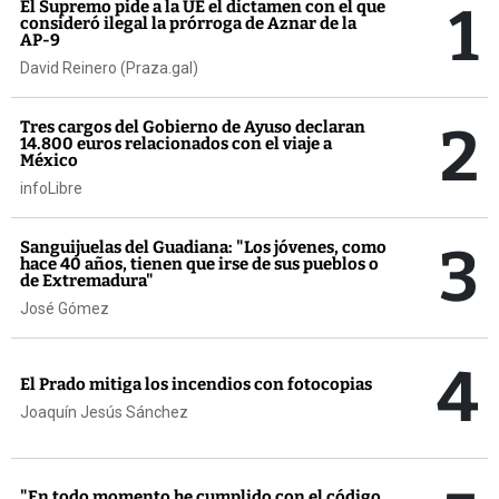
1
El Supremo pide a la UE el dictamen con el que
consideró ilegal la prórroga de Aznar de la
AP-9
David Reinero (Praza.gal)
2
Tres cargos del Gobierno de Ayuso declaran
14.800 euros relacionados con el viaje a
México
infoLibre
3
Sanguijuelas del Guadiana: "Los jóvenes, como
hace 40 años, tienen que irse de sus pueblos o
de Extremadura"
José Gómez
4
El Prado mitiga los incendios con fotocopias
Joaquín Jesús Sánchez
"En todo momento he cumplido con el código