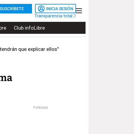
SUSCRÍBETE
INICIA SESIÓN
Transparencia total
bre
Club infoLibre
 tendrán que explicar ellos"
ema
Publicidad