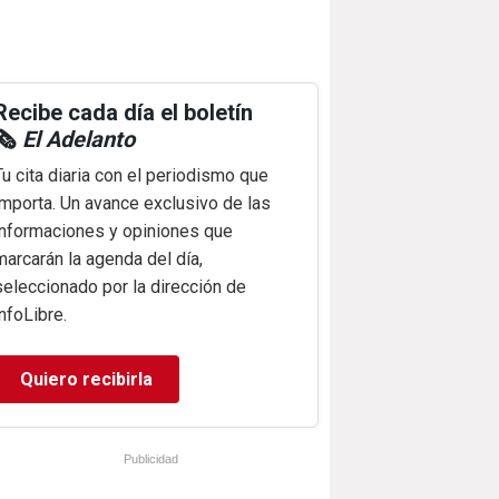
Recibe cada día el boletín
🗞️
El Adelanto
Tu cita diaria con el periodismo que
importa. Un avance exclusivo de las
informaciones y opiniones que
marcarán la agenda del día,
seleccionado por la dirección de
infoLibre.
Quiero recibirla
Publicidad