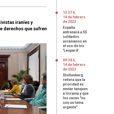
13:37 h
,
14
de
febrero
vistas iraníes y
de
2023
España
de derechos que sufren
entrenará a 55
soldados
ucranianos en
el uso de los
'Leopard'
09:34 h
,
14
de
febrero
de
2023
Stoltenberg
reitera que la
prioridad es
enviar tanques
a Ucrania y que
los cazas "no
son un tema
urgente"