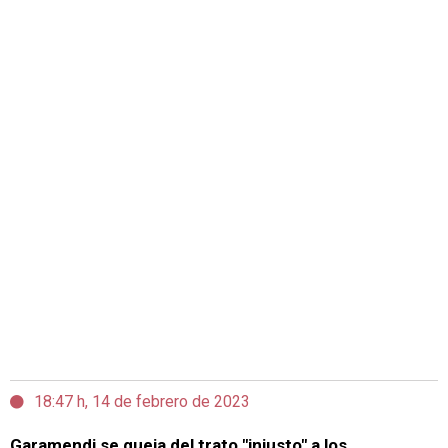
18:47 h, 14 de febrero de 2023
Garamendi se queja del trato "injusto" a los