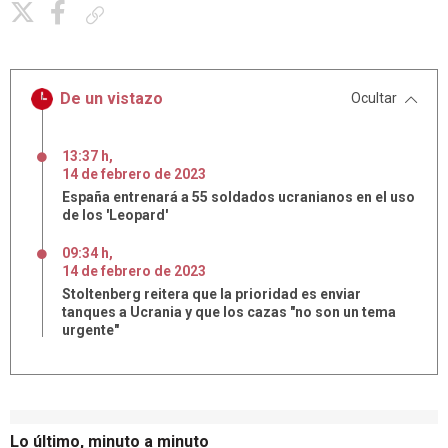
Copiar enlace
De un vistazo
Ocultar
13:37 h
,
14
de
febrero
de
2023
España entrenará a 55 soldados ucranianos en el uso
de los 'Leopard'
09:34 h
,
14
de
febrero
de
2023
Stoltenberg reitera que la prioridad es enviar
tanques a Ucrania y que los cazas "no son un tema
urgente"
Lo último, minuto a minuto