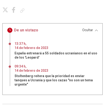
Copiar enlace
De un vistazo
Ocultar
13:37 h
,
14
de
febrero
de
2023
España entrenará a 55 soldados ucranianos en el uso
de los 'Leopard'
09:34 h
,
14
de
febrero
de
2023
Stoltenberg reitera que la prioridad es enviar
tanques a Ucrania y que los cazas "no son un tema
urgente"