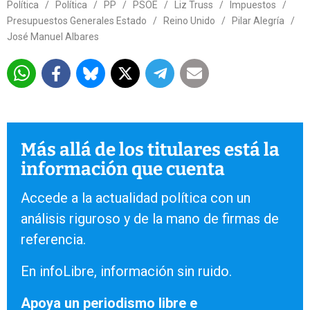
Política
/
Política
/
PP
/
PSOE
/
Liz Truss
/
Impuestos
/
Presupuestos Generales Estado
/
Reino Unido
/
Pilar Alegría
/
José Manuel Albares
Más allá de los titulares está la
información que cuenta
Accede a la actualidad política con un
análisis riguroso y de la mano de firmas de
referencia.
En infoLibre, información sin ruido.
Apoya un periodismo libre e