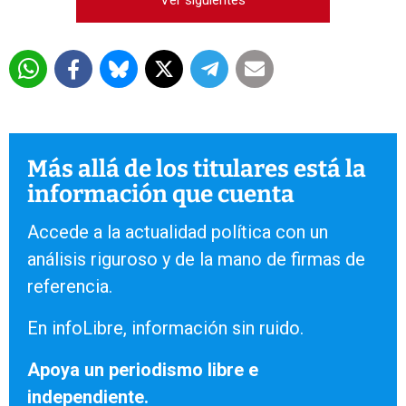
Ver siguientes
Más allá de los titulares está la
información que cuenta
Accede a la actualidad política con un
análisis riguroso y de la mano de firmas de
referencia.
En infoLibre, información sin ruido.
Apoya un periodismo libre e
independiente.