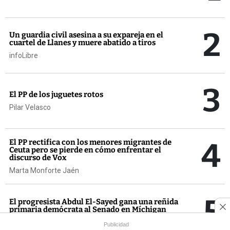
2
Un guardia civil asesina a su expareja en el
cuartel de Llanes y muere abatido a tiros
infoLibre
3
El PP de los juguetes rotos
Pilar Velasco
4
El PP rectifica con los menores migrantes de
Ceuta pero se pierde en cómo enfrentar el
discurso de Vox
Marta Monforte Jaén
5
El progresista Abdul El-Sayed gana una reñida
primaria demócrata al Senado en Míchigan
infoLibre
Publicidad