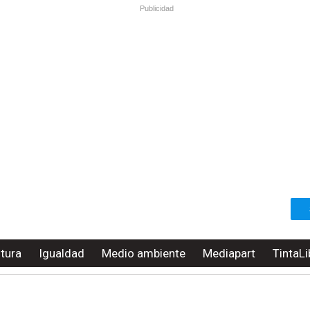
Publicidad
ltura
Igualdad
Medio ambiente
Mediapart
TintaLi