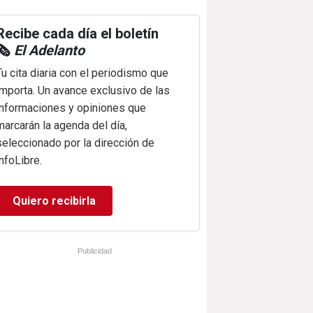
Recibe cada día el boletín
🗞️
El Adelanto
Tu cita diaria con el periodismo que
importa. Un avance exclusivo de las
informaciones y opiniones que
marcarán la agenda del día,
seleccionado por la dirección de
infoLibre.
Quiero recibirla
Publicidad