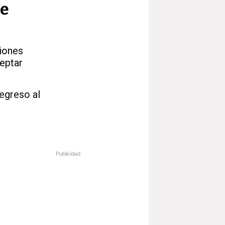
te
iones
ceptar
regreso al
Publicidad