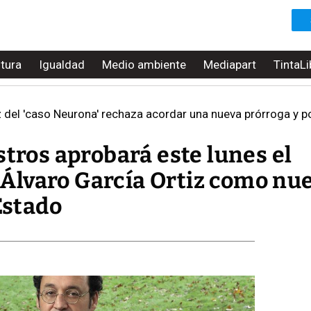
ltura
Igualdad
Medio ambiente
Mediapart
TintaLi
ez del 'caso Neurona' rechaza acordar una nueva prórroga y po
stros aprobará este lunes el
Álvaro García Ortiz como nu
Estado