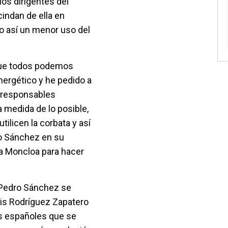
los dirigentes del
indan de ella en
do así un menor uso del
 que todos podemos
nergético y he pedido a
s responsables
la medida de lo posible,
ilicen la corbata y así
o Sánchez en su
la Moncloa para hacer
 Pedro Sánchez se
uis Rodríguez Zapatero
os españoles que se