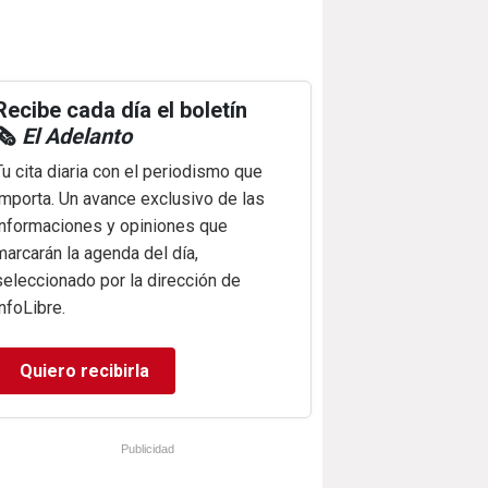
Recibe cada día el boletín
🗞️
El Adelanto
Tu cita diaria con el periodismo que
importa. Un avance exclusivo de las
informaciones y opiniones que
marcarán la agenda del día,
seleccionado por la dirección de
infoLibre.
Quiero recibirla
Publicidad