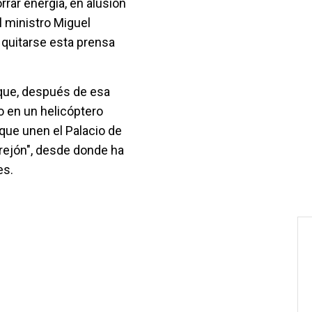
rrar energía, en alusión
l ministro Miguel
 quitarse esta prensa
 que, después de esa
o en un helicóptero
 que unen el Palacio de
rrejón", desde donde ha
es.