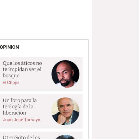
OPINIÓN
Que los áticos no
te impidan ver el
bosque
El Chojin
Un foro para la
teología de la
liberación
Juan José Tamayo
Otro éxito de los