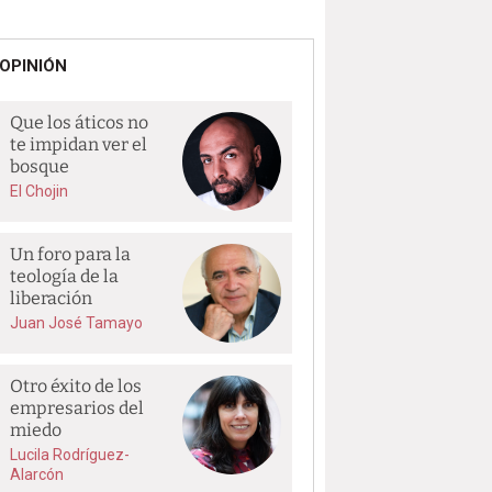
OPINIÓN
Que los áticos no
te impidan ver el
bosque
El Chojin
Un foro para la
teología de la
liberación
Juan José Tamayo
Otro éxito de los
empresarios del
miedo
Lucila Rodríguez-
Alarcón