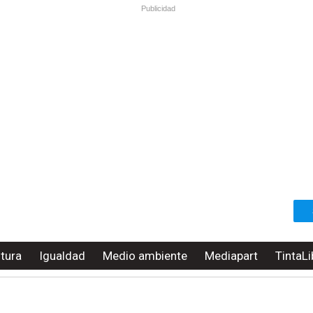
Publicidad
ltura
Igualdad
Medio ambiente
Mediapart
TintaLi