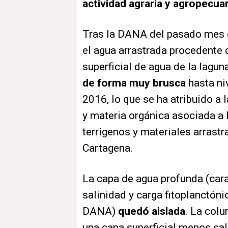
actividad agraria y agropecua
Tras la DANA del pasado mes d
el agua arrastrada procedente 
superficial de agua de la lagun
de forma muy brusca
hasta ni
2016, lo que se ha atribuido a 
y materia orgánica asociada a 
terrígenos y materiales arras
Cartagena.
La capa de agua profunda (cara
salinidad y carga fitoplanctóni
DANA)
quedó aislada
. La col
una capa superficial menos sal