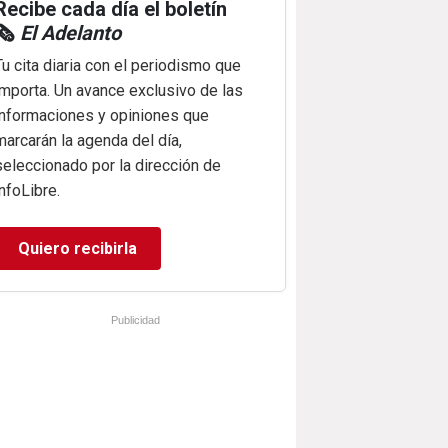
Recibe cada día el boletín
🗞️
El Adelanto
Tu cita diaria con el periodismo que
importa. Un avance exclusivo de las
informaciones y opiniones que
marcarán la agenda del día,
seleccionado por la dirección de
infoLibre.
Quiero recibirla
Publicidad