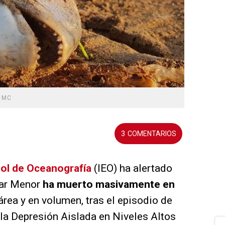
r
MC
3
ñol de Oceanografía
(IEO) ha alertado
 Mar Menor
ha muerto masivamente en
 área y en volumen, tras el episodio de
 la Depresión Aislada en Niveles Altos