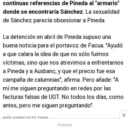
continuas referencias de Pineda al "armario"
donde se encontraría Sánchez
. La sexualidad
de Sánchez parecía obsesionar a Pineda.
La detención en abril de Pineda supuso una
buena noticia para el portavoz de Facua. "Ayudó
a que calara la idea de que no sólo fuimos
víctimas, sino que nos atrevimos a enfrentarnos
a Pineda y a Ausbanc, y que el precio fue esa
campaña de calumnias", afirma. Pero añade: "A
mí me siguen preguntando en redes por las
facturas falsas de UGT. No todos los días, como
antes, pero me siguen preguntando".
MÁS SOBRE ESTE TEMA
Publicidad
Política
/
Andalucía
/
Luis Pineda
/
Ausbanc