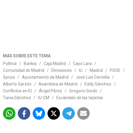
MÁS SOBRE ESTE TEMA
Política
/
Bankia
/
Caja Madrid
/
Cayo Lara
/
Comunidad de Madrid
/
Dimisiones
/
IU
/
Madrid
/
PSOE
/
Syriza
/
Ayuntamiento de Madrid
/
José Luis Centella
/
Alberto Garzón
/
Asamblea de Madrid
/
Eddy Sánchez
/
Conflictos en IU
/
Ángel Pérez
/
Gregorio Gordo
/
Tania Sánchez
/
IU-CM
/
Escándalo de las tarjetas