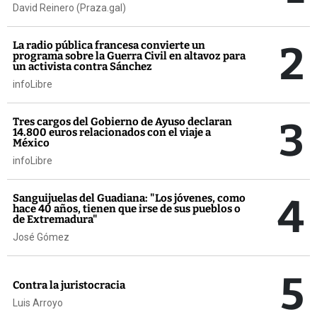
David Reinero (Praza.gal)
2
La radio pública francesa convierte un
programa sobre la Guerra Civil en altavoz para
un activista contra Sánchez
infoLibre
3
Tres cargos del Gobierno de Ayuso declaran
14.800 euros relacionados con el viaje a
México
infoLibre
4
Sanguijuelas del Guadiana: "Los jóvenes, como
hace 40 años, tienen que irse de sus pueblos o
de Extremadura"
José Gómez
5
Contra la juristocracia
Luis Arroyo