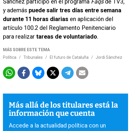
Sànchez participó en el programa
Faqs
de TV3,
y además
puede salir tres días entre semana
durante 11 horas diarias
en aplicación del
artículo 100.2 del Reglamento Penitenciario
para realizar
tareas de voluntariado
.
MÁS SOBRE ESTE TEMA
Política
/
Tribunales
/
El futuro de Cataluña
/
Jordi Sànchez
Más allá de los titulares está la
información que cuenta
Accede a la actualidad política con un