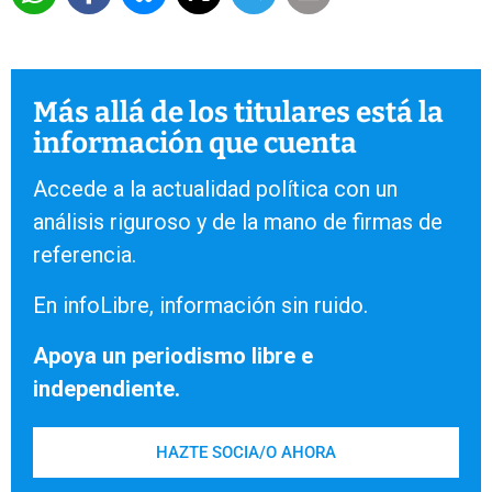
Más allá de los titulares está la
información que cuenta
Accede a la actualidad política con un
análisis riguroso y de la mano de firmas de
referencia.
En infoLibre, información sin ruido.
Apoya un periodismo libre e
independiente.
HAZTE SOCIA/O AHORA