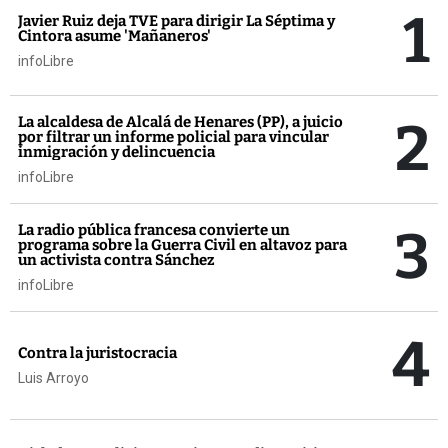
1
Javier Ruiz deja TVE para dirigir La Séptima y
Cintora asume 'Mañaneros'
infoLibre
2
La alcaldesa de Alcalá de Henares (PP), a juicio
por filtrar un informe policial para vincular
inmigración y delincuencia
infoLibre
3
La radio pública francesa convierte un
programa sobre la Guerra Civil en altavoz para
un activista contra Sánchez
infoLibre
4
Contra la juristocracia
Luis Arroyo