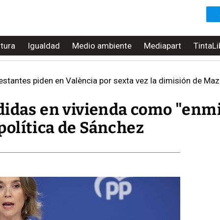
ltura
Igualdad
Medio ambiente
Mediapart
TintaLi
stantes piden en València por sexta vez la dimisión de Maz
didas en vivienda como "enm
a política de Sánchez