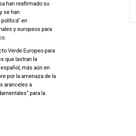
sa han reafirmado su
 y se han
política" en
nales y europeos para
co.
acto Verde Europeo para
s que lastran la
o español, más aún en
e por la amenaza de la
s aranceles a
damentales" para la