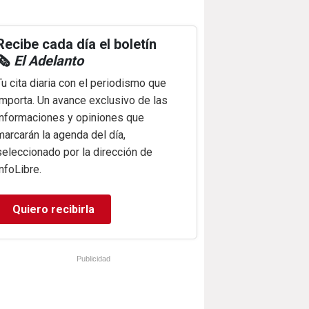
Recibe cada día el boletín
🗞️
El Adelanto
Tu cita diaria con el periodismo que
importa. Un avance exclusivo de las
informaciones y opiniones que
marcarán la agenda del día,
seleccionado por la dirección de
infoLibre.
Quiero recibirla
Publicidad