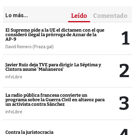
Lo más...
Leído
Comentado
1
El Supremo pide a la UE el dictamen con el que
consideró ilegal la prórroga de Aznar de la
AP-9
David Reinero (Praza.gal)
2
Javier Ruiz deja TVE para dirigir La Séptima y
Cintora asume 'Mañaneros'
infoLibre
3
La radio pública francesa convierte un
programa sobre la Guerra Civil en altavoz para
un activista contra Sánchez
infoLibre
Contra la juristocracia