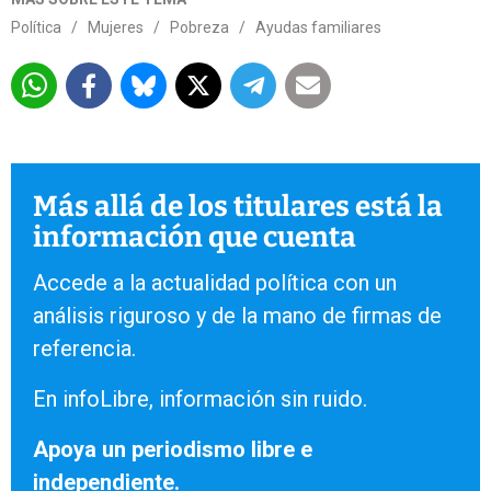
Política
/
Mujeres
/
Pobreza
/
Ayudas familiares
Más allá de los titulares está la
información que cuenta
Accede a la actualidad política con un
análisis riguroso y de la mano de firmas de
referencia.
En infoLibre, información sin ruido.
Apoya un periodismo libre e
independiente.