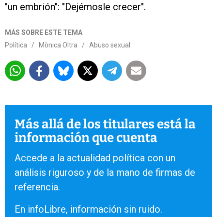
"un embrión": "Dejémosle crecer".
MÁS SOBRE ESTE TEMA
Política
/
Mònica Oltra
/
Abuso sexual
Más allá de los titulares está la
información que cuenta
Accede a la actualidad política con un
análisis riguroso y de la mano de firmas de
referencia.
En infoLibre, información sin ruido.