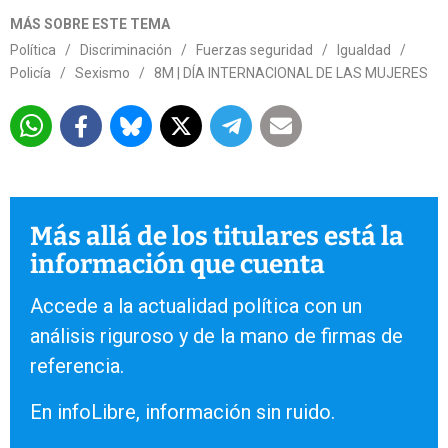
MÁS SOBRE ESTE TEMA
Política
/
Discriminación
/
Fuerzas seguridad
/
Igualdad
/
Policía
/
Sexismo
/
8M | DÍA INTERNACIONAL DE LAS MUJERES
Más allá de los titulares está la
información que cuenta
Accede a la actualidad política con un
análisis riguroso y de la mano de firmas de
referencia.
En infoLibre, información sin ruido.