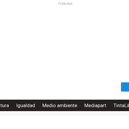
Publicidad
ltura
Igualdad
Medio ambiente
Mediapart
TintaLi