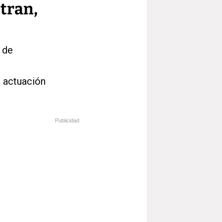
tran,
 de
u actuación
Publicidad