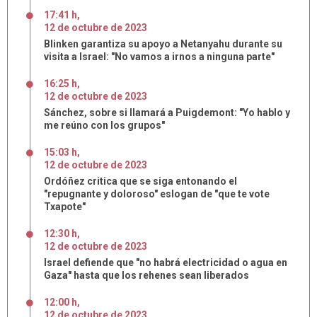
17:41 h
,
12
de
octubre
de
2023
Blinken garantiza su apoyo a Netanyahu durante su
visita a Israel: "No vamos a irnos a ninguna parte"
16:25 h
,
12
de
octubre
de
2023
Sánchez, sobre si llamará a Puigdemont: "Yo hablo y
me reúno con los grupos"
15:03 h
,
12
de
octubre
de
2023
Ordóñez critica que se siga entonando el
"repugnante y doloroso" eslogan de "que te vote
Txapote"
12:30 h
,
12
de
octubre
de
2023
Israel defiende que "no habrá electricidad o agua en
Gaza" hasta que los rehenes sean liberados
12:00 h
,
12
de
octubre
de
2023