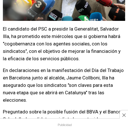
El candidato del PSC a presidir la Generalitat, Salvador
Illa, ha prometido este miércoles que si gobierna habrá
"cogobernanza con los agentes sociales, con los
sindicatos", con el objetivo de mejorar la financiación y
la eficacia de los servicios públicos.
En declaraciones en la manifestación del Día del Trabajo
en Barcelona junto al alcalde, Jaume Collboni, Illa ha
asegurado que los sindicatos "son claves para esta
nueva etapa que se abrirá en Catalunya" tras las
elecciones.
Preguntado sobre la posible fusión del BBVA y el Banco
Sabadell, el candidato socialista ha sostenido que
Publicidad
respeta las decisiones que se tomen en un marco de