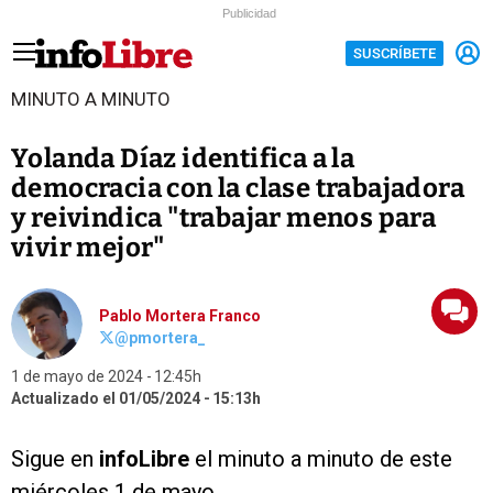
Publicidad
SUSCRÍBETE
MINUTO A MINUTO
Yolanda Díaz identifica a la
democracia con la clase trabajadora
y reivindica "trabajar menos para
vivir mejor"
Pablo Mortera Franco
@pmortera_
1 de mayo de 2024
12:45h
Actualizado el 01/05/2024
15:13h
Sigue en
infoLibre
el minuto a minuto de este
miércoles 1 de mayo.