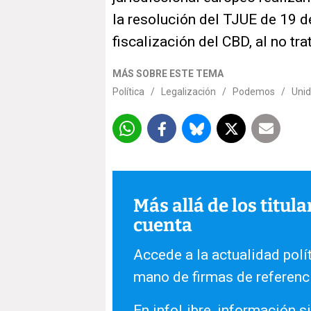
la resolución del TJUE de 19 d
fiscalización del CBD, al no tr
MÁS SOBRE ESTE TEMA
Política
/
Legalización
/
Podemos
/
Uni
Más allá de los titul
cuenta
Accede a la actualidad polít
mano de firmas de referenc
En infoLibre, información si