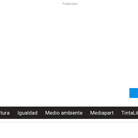
Publicidad
ltura
Igualdad
Medio ambiente
Mediapart
TintaLi