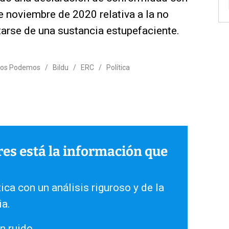
e noviembre de 2020 relativa a la no
atarse de una sustancia estupefaciente.
dos Podemos
/
Bildu
/
ERC
/
Política
ares está la información que
ica con un análisis riguroso y de la
ia.
n ruido.