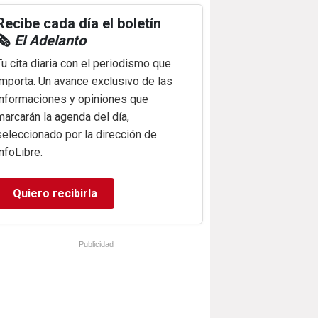
Recibe cada día el boletín
🗞️
El Adelanto
Tu cita diaria con el periodismo que
importa. Un avance exclusivo de las
informaciones y opiniones que
marcarán la agenda del día,
seleccionado por la dirección de
infoLibre.
Quiero recibirla
Publicidad