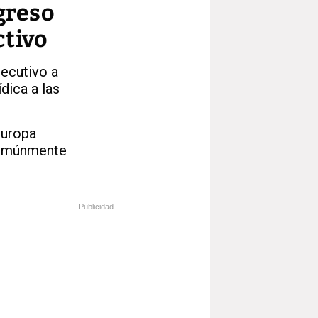
greso
ctivo
jecutivo a
dica a las
Europa
comúnmente
Publicidad