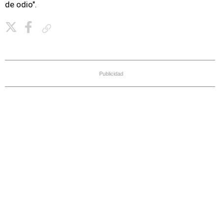
de odio".
Copiar enlace
Publicidad