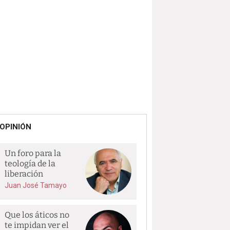
OPINIÓN
Un foro para la
teología de la
liberación
Juan José Tamayo
Que los áticos no
te impidan ver el