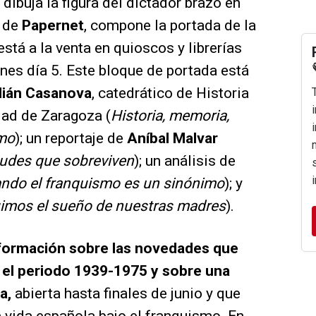
dibuja la figura del dictador brazo en
o de
Papernet
, compone la portada de la
está a la venta en quioscos y librerías
rnes día 5. Este bloque de portada está
lián Casanova
, catedrático de Historia
ad de Zaragoza (
Historia, memoria,
smo
); un reportaje de
Aníbal Malvar
tudes que sobreviven
); un análisis de
ndo el franquismo es un sinónimo
); y
imos el sueño de nuestras madres
).
nformación sobre las novedades que
e el periodo 1939-1975 y sobre una
a,
abierta hasta finales de junio y que