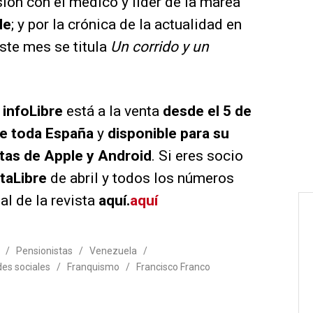
sión con el médico y líder de la marea
le
; y por la crónica de la actualidad en
ste mes se titula
Un corrido y un
e
info
Libre
está a la venta
desde el 5 de
 de toda España
y
disponible para su
etas de Apple y Android
. Si eres socio
ta
Libre
de abril y todos los números
al de la revista
aquí.
aquí
/
Pensionistas
/
Venezuela
/
es sociales
/
Franquismo
/
Francisco Franco