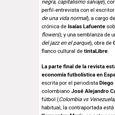
negra, capitalismo salvaje
), co
perfil-entrevista con el escrito
de una vida normal
), a cargo d
crónica de
Isaías Lafuente
sob
flowers
); y una semblanza de 
del jazz en el parque
), obra de
flanco cultural de
tinta
Libre
.
La parte final de la revista es
economía futbolística en Esp
escrita por el periodista
Diego 
colombiano
José Alejandro C
fútbol (
Colombia vs Venezuela, 
habitual, la contraportada est