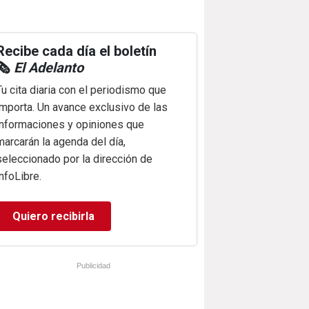
Recibe cada día el boletín
🗞️
El Adelanto
Tu cita diaria con el periodismo que
importa. Un avance exclusivo de las
informaciones y opiniones que
marcarán la agenda del día,
seleccionado por la dirección de
infoLibre.
Quiero recibirla
Publicidad