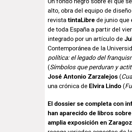
Un fondo negro sobre el que se 
alto, obra del equipo de diseñ
revista
tinta
Libre
de junio que 
de toda España a partir del vie
integrado por un artículo de
Ju
Contemporánea de la Universid
política: el legado del franqui
(
Símbolos que perduran y acti
José Antonio Zarzalejos
(
Cua
una crónica de
Elvira Lindo
(
Fu
El dossier se completa con i
han aparecido de libros sobr
amplia exposición en Zaragoz