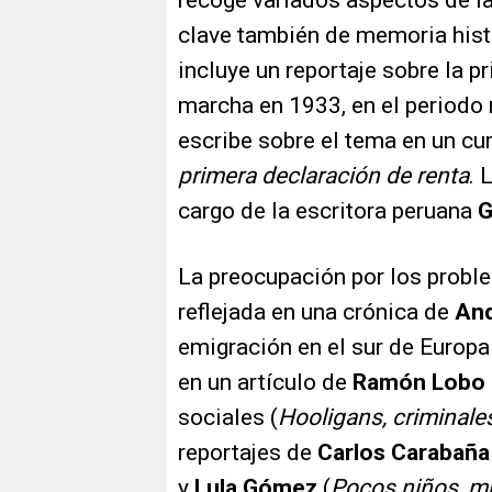
recoge variados aspectos de la
clave también de memoria hist
incluye un reportaje sobre la p
marcha en 1933, en el periodo 
escribe sobre el tema en un cur
primera declaración de renta
. 
cargo de la escritora peruana
G
La preocupación por los probl
reflejada en una crónica de
And
emigración en el sur de Europa
en un artículo de
Ramón Lobo
sociales (
Hooligans, criminale
reportajes de
Carlos Carabaña
y
Lula Gómez
(
Pocos niños, m