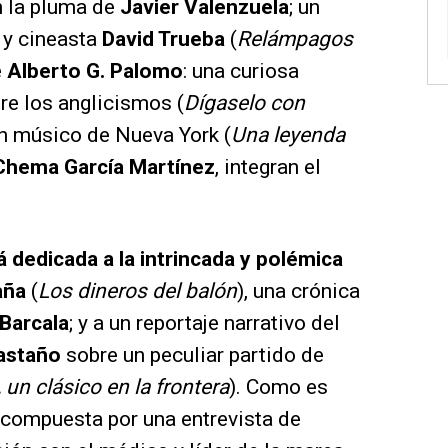
n la pluma de
Javier Valenzuela
; un
r y cineasta
David Trueba
(
Relámpagos
e
Alberto G. Palomo
: una curiosa
re los anglicismos (
Dígaselo con
un músico de Nueva York (
Una leyenda
Chema García Martínez
, integran el
tá dedicada a la intrincada y polémica
aña
(
Los dineros del balón
), una crónica
Barcala
; y a un reportaje narrativo del
astaño
sobre un peculiar partido de
un clásico en la frontera
). Como es
á compuesta por una entrevista de