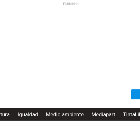
Publicidad
ltura
Igualdad
Medio ambiente
Mediapart
TintaLi