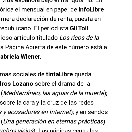
 vida española bajo el franquismo. En
órica el mensual en papel de
info
Libre
rimera declaración de renta, puesta en
republicano. El periodista
Gil Toll
ioso artículo titulado
Los ricos de la
La Página Abierta de este número está a
abriela Wiener.
emas sociales de
tinta
Libre
queda
ros Lozano
sobre el drama de la
 (
Mediterráneo, las aguas de la muerte
);
sobre la cara y la cruz de las redes
s y acosadores en Internet
); y en sendos
(
Una generación en eternas prácticas
)
uchos viejos
). Las páginas centrales