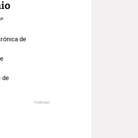
nio
0º
crónica de
de
o de
Publicidad