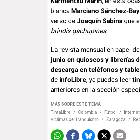
Karmentxu Marín
, en esta oca
blanca
Marciano Sánchez-Bay
verso de
Joaquín Sabina
que e
brindis gachupines
.
La revista mensual en papel d
junio en quioscos y librerías
descarga en teléfonos y tabl
de
info
Libre
, ya puedes leer
tin
anteriores en la sección especi
MÁS SOBRE ESTE TEMA
TintaLibre
/
Colombia
/
Fútbol
/
Internet
Víctimas del franquismo
/
Zaragoza
/
Red