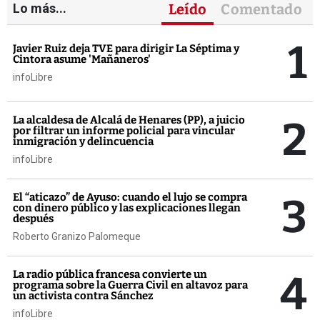
Lo más...
Leído
Comentado
1
Javier Ruiz deja TVE para dirigir La Séptima y
Cintora asume 'Mañaneros'
infoLibre
2
La alcaldesa de Alcalá de Henares (PP), a juicio
por filtrar un informe policial para vincular
inmigración y delincuencia
infoLibre
3
El “aticazo” de Ayuso: cuando el lujo se compra
con dinero público y las explicaciones llegan
después
Roberto Granizo Palomeque
4
La radio pública francesa convierte un
programa sobre la Guerra Civil en altavoz para
un activista contra Sánchez
infoLibre