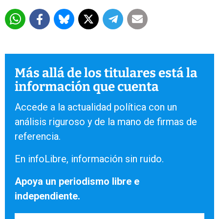
Más allá de los titulares está la
información que cuenta
Accede a la actualidad política con un
análisis riguroso y de la mano de firmas de
referencia.
En infoLibre, información sin ruido.
Apoya un periodismo libre e
independiente.