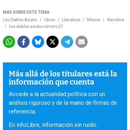
MÁS SOBRE ESTE TEMA
Los Diablos Azules
/
Libros
/
Literatura
/
Música
/
Narrativa
/
Los diablos azules número 21
Más allá de los titulares está la
información que cuenta
Accede a la actualidad política con un
análisis riguroso y de la mano de firmas de
referencia.
En infoLibre, información sin ruido.