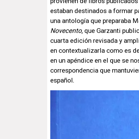
provienen de libros publicados
estaban destinados a formar pa
una antología que preparaba Ma
Novecento
, que Garzanti publi
cuarta edición revisada y ampli
en contextualizarla como es deb
en un apéndice en el que se no
correspondencia que mantuviero
español.