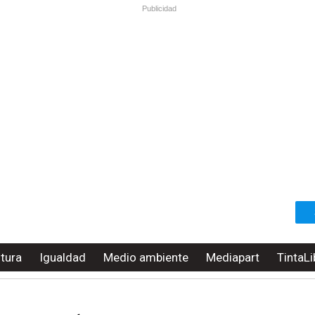
Publicidad
ltura
Igualdad
Medio ambiente
Mediapart
TintaLi