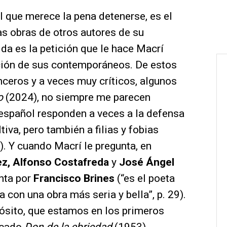
l que merece la pena detenerse, es el
s obras de otros autores de su
ida es la petición que le hace Macrí
cción de sus contemporáneos. De estos
nceros y a veces muy críticos, algunos
o
(2024), no siempre me parecen
 español responden a veces a la defensa
tiva, pero también a filias y fobias
). Y cuando Macrí le pregunta, en
ez, Alfonso Costafreda
y
José Ángel
nta por
Francisco Brines
(“es el poeta
 con una obra más seria y bella”, p. 29).
ósito, que estamos en los primeros
icado
Don de la ebriedad
(1953),