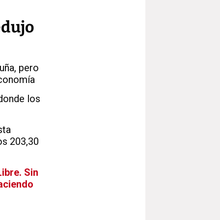
edujo
uña, pero
economía
 donde los
sta
os 203,30
ibre. Sin
haciendo