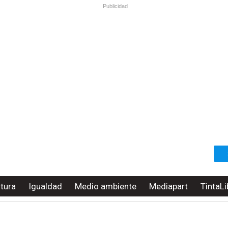
Publicidad
ltura
Igualdad
Medio ambiente
Mediapart
TintaLi