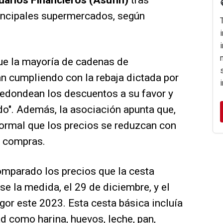
uarios Financieros (Asufin)
tras
rincipales supermercados, según
ue la mayoría de cadenas de
án cumpliendo con la rebaja dictada por
"redondean los descuentos a su favor y
do". Además, la asociación apunta que,
 normal que los precios se reduzcan con
s compras.
comparado los precios que la cesta
e la medida, el 29 de diciembre, y el
igor este 2023. Esta cesta básica incluía
 como harina, huevos, leche, pan,