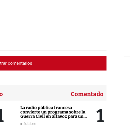
trar comentarios
o
Comentado
1
1
La radio pública francesa
convierte un programa sobre la
Guerra Civil en altavoz para un
activista contra Sánchez
infoLibre