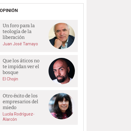
OPINIÓN
Un foro para la
teología de la
liberación
Juan José Tamayo
Que los áticos no
te impidan ver el
bosque
El Chojin
Otro éxito de los
empresarios del
miedo
Lucila Rodríguez-
Alarcón