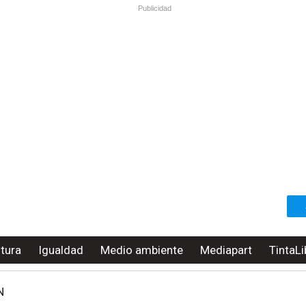
Publicidad
ltura
Igualdad
Medio ambiente
Mediapart
TintaLi
N