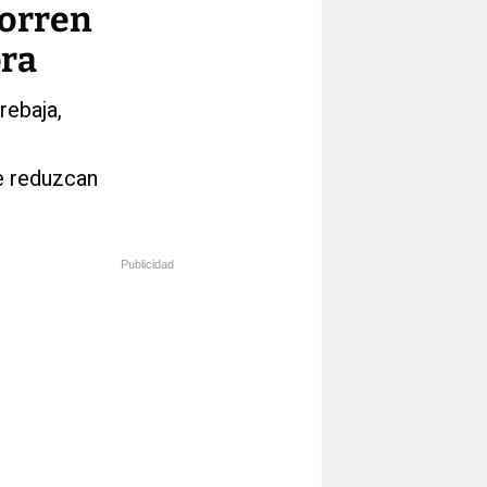
horren
pra
rebaja,
se reduzcan
Publicidad