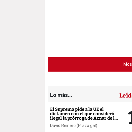
Mos
Lo más...
Leíd
El Supremo pide a la UE el
dictamen con el que consideró
ilegal la prórroga de Aznar de la
AP-9
David Reinero (Praza.gal)