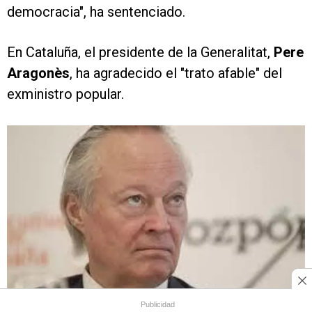
democracia", ha sentenciado.
En Cataluña, el presidente de la Generalitat,
Pere
Aragonès
, ha agradecido el "trato afable" del
exministro popular.
Publicidad
La UCO apunta a Josep Piqué en el