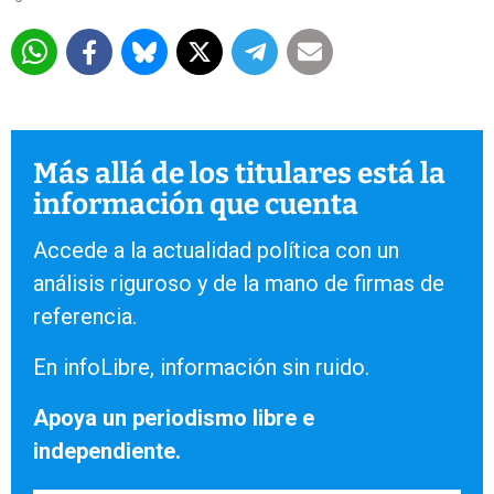
Más allá de los titulares está la
información que cuenta
Accede a la actualidad política con un
análisis riguroso y de la mano de firmas de
referencia.
En infoLibre, información sin ruido.
Apoya un periodismo libre e
independiente.