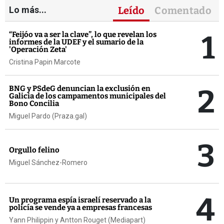
Lo más...
Leído
Comentado
1
“Feijóo va a ser la clave”, lo que revelan los
informes de la UDEF y el sumario de la
'Operación Zeta'
Cristina Papin Marcote
2
BNG y PSdeG denuncian la exclusión en
Galicia de los campamentos municipales del
Bono Concilia
Miguel Pardo (Praza.gal)
3
Orgullo felino
Miguel Sánchez-Romero
4
Un programa espía israelí reservado a la
policía se vende ya a empresas francesas
Yann Philippin y Antton Rouget (Mediapart)