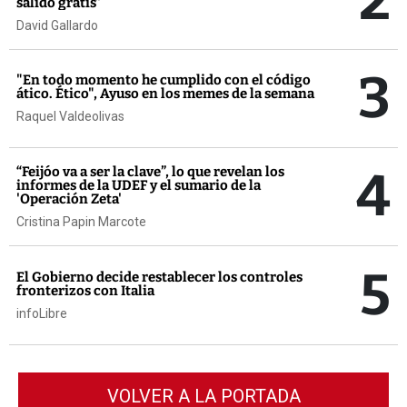
2
salido gratis”
David Gallardo
3
"En todo momento he cumplido con el código
ático. Ético", Ayuso en los memes de la semana
Raquel Valdeolivas
4
“Feijóo va a ser la clave”, lo que revelan los
informes de la UDEF y el sumario de la
'Operación Zeta'
Cristina Papin Marcote
5
El Gobierno decide restablecer los controles
fronterizos con Italia
infoLibre
VOLVER A LA PORTADA